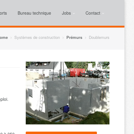
orts
Bureau technique
Jobs
Contact
ome
Systèmes de construction
Prémurs
Doublemurs
ploi.