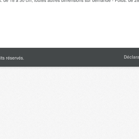
rs: de 18 à 30 cm, toutes autres dimensions sur demande - Poids: de 2
Déclar
ts réservés.