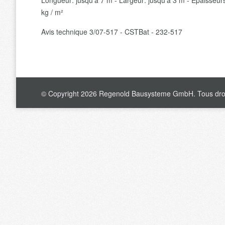
Longueur: jusqu'à 7 m - Largeur: jusqu'à 3 m - Epaisseu
kg / m²
Avis technique 3/07-517 - CSTBat - 232-517
© Copyright 2026 Regenold Bausysteme GmbH. Tous droi